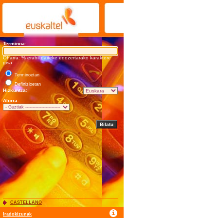
Terminoa:
Oharra: % erabil daiteke edozertarako karaktere
gisa
Terminoetan
Definizioetan
Hizkuntza:
Alorra:
CASTELLANO
Iradokizunak